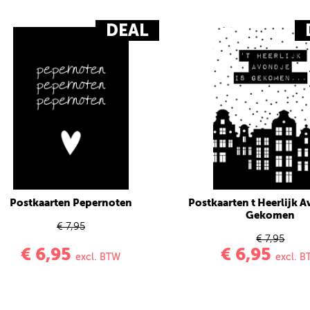
DEAL
Postkaarten Pepernoten
Postkaarten t Heerlijk A
Gekomen
€ 7,95
€ 7,95
€ 6,95
€ 6,95
excl. BTW
excl. 