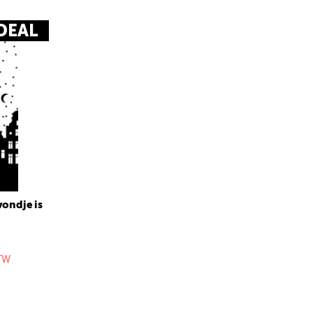
DEAL
vondje is
BTW