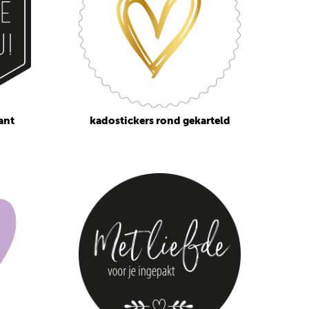
ant
kadostickers rond gekarteld