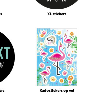
rs
XL stickers
ers
Kadostickers op vel