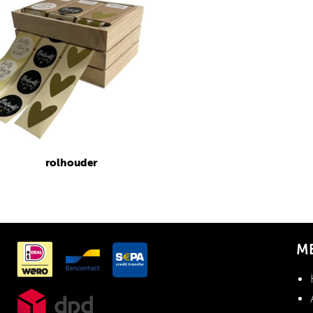
rolhouder
M