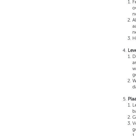
F
o
n
A
a
n
H
Leve
D
a
w
g
W
d
Pla
L
b
G
V
g