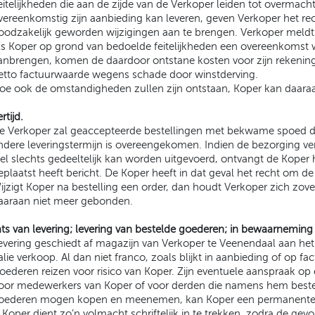
eitelijkheden die aan de zijde van de Verkoper leiden tot overmach
vereenkomstig zijn aanbieding kan leveren, geven Verkoper het r
oodzakelijk geworden wijzigingen aan te brengen. Verkoper meldt 
ls Koper op grond van bedoelde feitelijkheden een overeenkomst w
anbrengen, komen de daardoor ontstane kosten voor zijn rekening
etto factuurwaarde wegens schade door winstderving.
oe ook de omstandigheden zullen zijn ontstaan, Koper kan daaraa
rtijd.
e Verkoper zal geaccepteerde bestellingen met bekwame spoed doch
ndere leveringstermijn is overeengekomen. Indien de bezorging vert
el slechts gedeeltelijk kan worden uitgevoerd, ontvangt de Koper hi
eplaatst heeft bericht. De Koper heeft in dat geval het recht om 
ijzigt Koper na bestelling een order, dan houdt Verkoper zich zov
aaraan niet meer gebonden.
ats van levering; levering van bestelde goederen; in bewaarnemin
evering geschiedt af magazijn van Verkoper te Veenendaal aan het
alie verkoop. Al dan niet franco, zoals blijkt in aanbieding of op fac
oederen reizen voor risico van Koper. Zijn eventuele aanspraak op 
oor medewerkers van Koper of voor derden die namens hem beste
oederen mogen kopen en meenemen, kan Koper een permanente v
Koper dient zo’n volmacht schriftelijk in te trekken, zodra de 