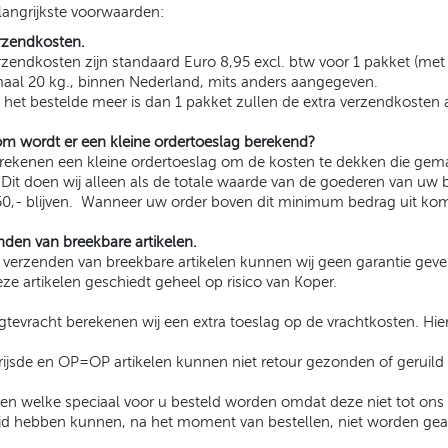
langrijkste voorwaarden:
rzendkosten.
zendkosten zijn standaard Euro 8,95 excl. btw voor 1 pakket (met
aal 20 kg., binnen Nederland, mits anders aangegeven.
n het bestelde meer is dan 1 pakket zullen de extra verzendkoste
m wordt er een kleine ordertoeslag berekend?
erekenen een kleine ordertoeslag om de kosten te dekken die gem
. Dit doen wij alleen als de totale waarde van de goederen van 
50,- blijven. Wanneer uw order boven dit minimum bedrag uit komt
nden van breekbare artikelen.
t verzenden van breekbare artikelen kunnen wij geen garantie geve
ze artikelen geschiedt geheel op risico van Koper.
ngtevracht berekenen wij een extra toeslag op de vrachtkosten. Hie
rijsde en OP=OP artikelen kunnen niet retour gezonden of geruild
elen welke speciaal voor u besteld worden omdat deze niet tot on
tijd hebben kunnen, na het moment van bestellen, niet worden gea