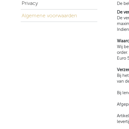
Privacy
De be
De ve
Algemene voorwaarden
De ver
maxim
Indie
Waaro
Wij b
order
Euro 
Verze
Bij he
van de
Bij le
Afgep
Artik
lever