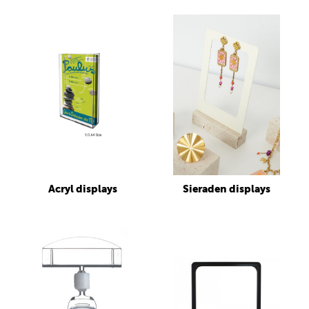
Acryl displays
Sieraden displays