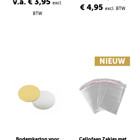
v.a. € 3,95
excl.
€ 4,95
excl. BTW
BTW
NIEUW
Bodemkarton voor
Cellofaan Zakjes met