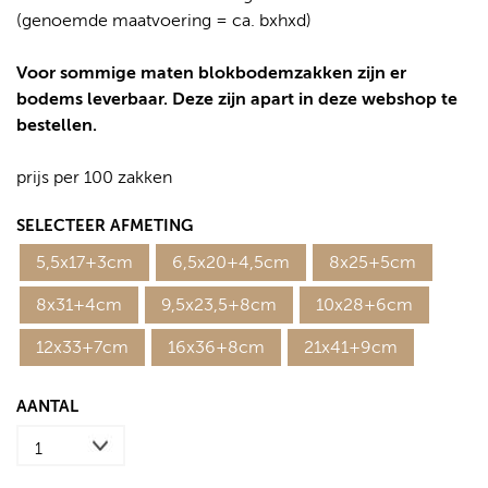
(genoemde maatvoering = ca. bxhxd)
Voor sommige maten blokbodemzakken zijn er
bodems leverbaar. Deze zijn apart in deze webshop te
bestellen.
prijs per 100 zakken
SELECTEER AFMETING
5,5x17+3cm
6,5x20+4,5cm
8x25+5cm
8x31+4cm
9,5x23,5+8cm
10x28+6cm
12x33+7cm
16x36+8cm
21x41+9cm
AANTAL