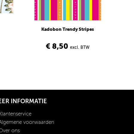
Kadobon Trendy Stripes
€ 8,50
excl. BTW
EER INFORMATIE
Klantenservice
Algemene voorwaarden
Over ons