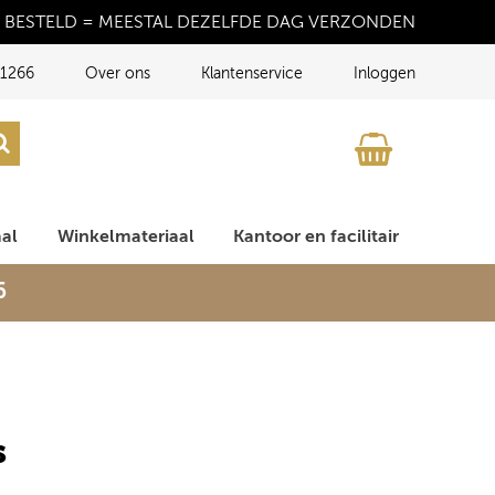
 BESTELD = MEESTAL DEZELFDE DAG VERZONDEN
1266
Over ons
Klantenservice
Inloggen
aal
Winkelmateriaal
Kantoor en facilitair
6
s