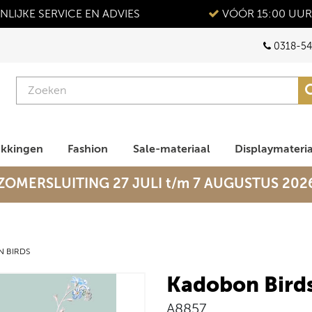
LIJKE SERVICE EN ADVIES
VÓÓR 15:00 UUR
0318-54
akkingen
Fashion
Sale-materiaal
Displaymateri
ZOMERSLUITING 27 JULI t/m 7 AUGUSTUS 202
 BIRDS
Kadobon Bird
A8857