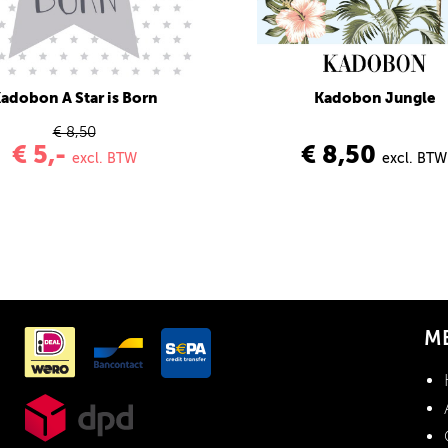
adobon A Star is Born
Kadobon Jungle
€ 8,50
€ 5,-
€ 8,50
excl. BTW
excl. BTW
M